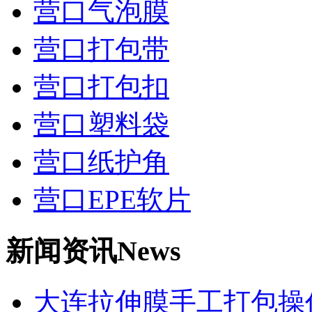
营口气泡膜
营口打包带
营口打包扣
营口塑料袋
营口纸护角
营口EPE软片
新闻资讯
News
大连拉伸膜手工打包操