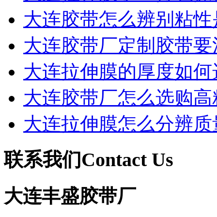
大连胶带怎么辨别粘性
大连胶带厂定制胶带要
大连拉伸膜的厚度如何
大连胶带厂怎么选购高
大连拉伸膜怎么分辨质
联系我们
Contact Us
大连丰盛胶带厂