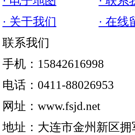
· 电子地图
· 联系
· 关于我们
· 在线
联系我们
手机：15842616998
电话：0411-88026953
网址：www.fsjd.net
地址：大连市金州新区拥