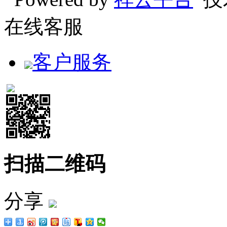
在线客服
客户服务
扫描二维码
分享