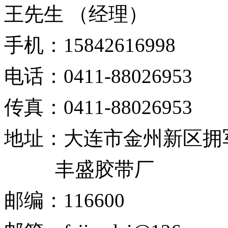
王先生 （经理）
手机：
15842616998
电话：
0411-88026953
传真：
0411-88026953
地址：
大连市金州新区拥
丰盛胶带厂
邮编：
116600