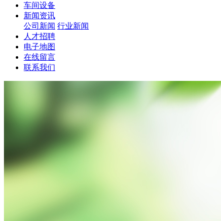
车间设备
新闻资讯
公司新闻
行业新闻
人才招聘
电子地图
在线留言
联系我们