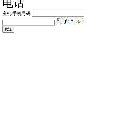
电话
座机/手机号码