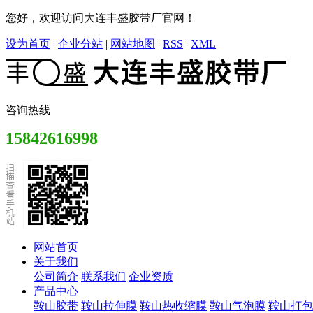
您好，欢迎访问大连丰盛胶带厂官网！
设为首页
|
企业分站
|
网站地图
|
RSS
|
XML
咨询热线
15842616998
网站首页
关于我们
公司简介
联系我们
企业资质
产品中心
鞍山胶带
鞍山拉伸膜
鞍山热收缩膜
鞍山气泡膜
鞍山打包