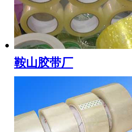
鞍山胶带厂