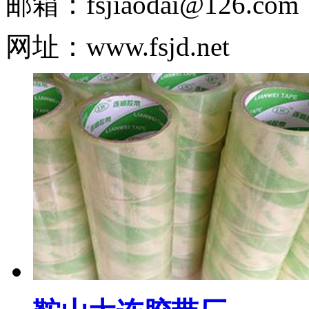
邮箱：
fsjiaodai@126.com
网址：www.fsjd.net