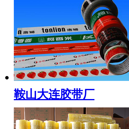
鞍山大连胶带厂