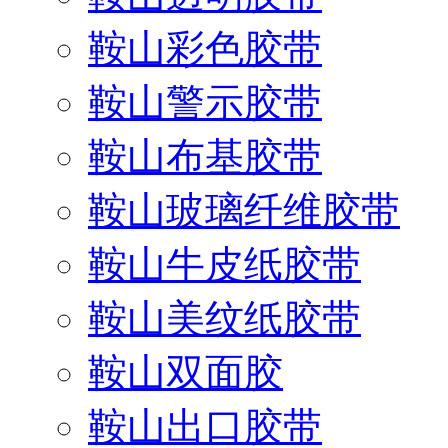
鞍山彩色胶带
鞍山警示胶带
鞍山布基胶带
鞍山玻璃纤维胶带
鞍山牛皮纸胶带
鞍山美纹纸胶带
鞍山双面胶
鞍山出口胶带