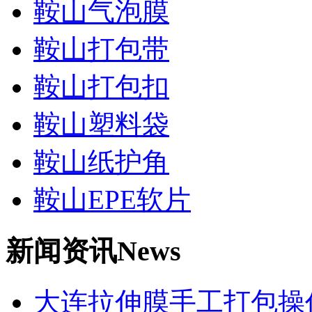
鞍山气泡膜
鞍山打包带
鞍山打包扣
鞍山塑料袋
鞍山纸护角
鞍山EPE软片
新闻资讯
News
大连拉伸膜手工打包操