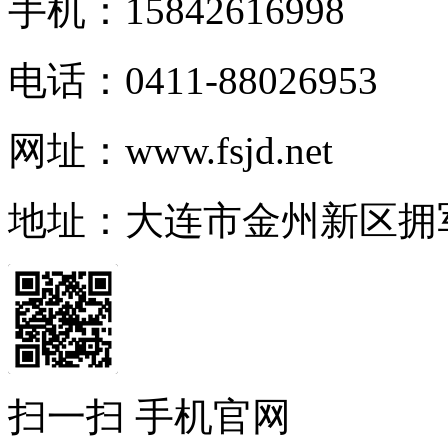
手机：15842616998
电话：0411-88026953
网址：www.fsjd.net
地址：大连市金州新区拥
扫一扫 手机官网