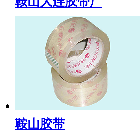
鞍山大连胶带厂
鞍山胶带