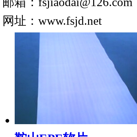
邮箱：
fsjiaodai@126.com
网址：www.fsjd.net