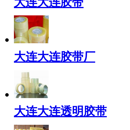
大连大连胶带
大连大连胶带厂
大连大连透明胶带