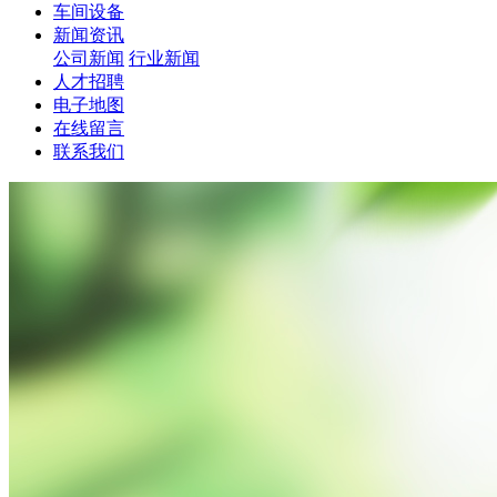
车间设备
新闻资讯
公司新闻
行业新闻
人才招聘
电子地图
在线留言
联系我们