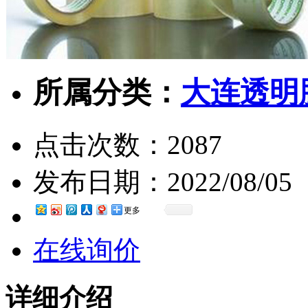
所属分类：
大连透明
点击次数：
2087
发布日期：
2022/08/05
更多
在线询价
详细介绍