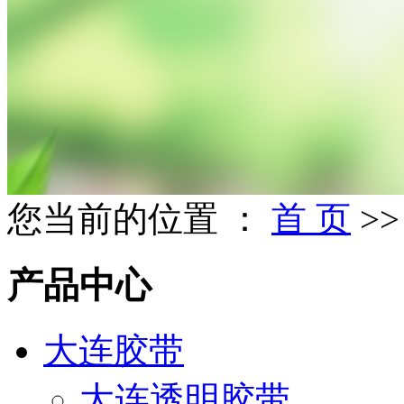
您当前的位置 ：
首 页
>
产品中心
大连胶带
大连透明胶带