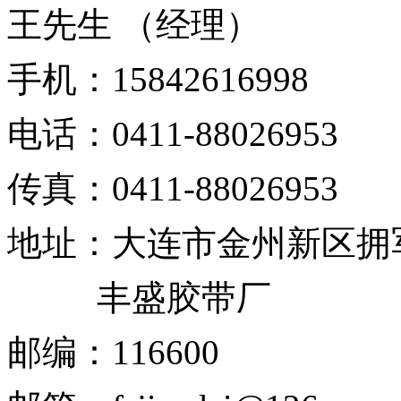
王先生 （经理）
手机：
15842616998
电话：
0411-88026953
传真：
0411-88026953
地址：
大连市金州新区拥
丰盛胶带厂
邮编：
116600