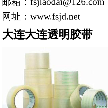
邮箱：
fsjiaodai@126.com
网址：www.fsjd.net
大连大连透明胶带