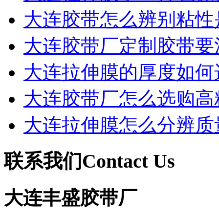
大连胶带怎么辨别粘性
大连胶带厂定制胶带要
大连拉伸膜的厚度如何
大连胶带厂怎么选购高
大连拉伸膜怎么分辨质
联系我们
Contact Us
大连丰盛胶带厂