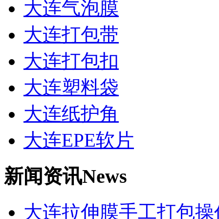
大连气泡膜
大连打包带
大连打包扣
大连塑料袋
大连纸护角
大连EPE软片
新闻资讯
News
大连拉伸膜手工打包操