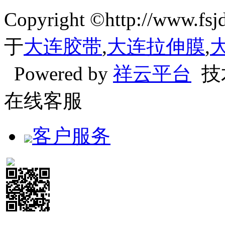
Copyright ©http://ww
于
大连胶带
,
大连拉伸膜
,
Powered by
祥云平台
技
在线客服
客户服务