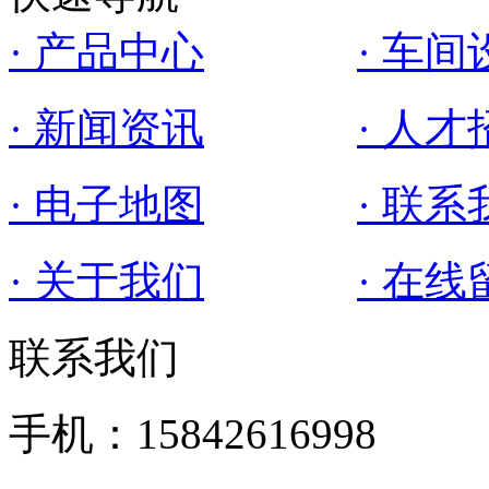
· 产品中心
· 车间
· 新闻资讯
· 人才
· 电子地图
· 联系
· 关于我们
· 在线
联系我们
手机：15842616998