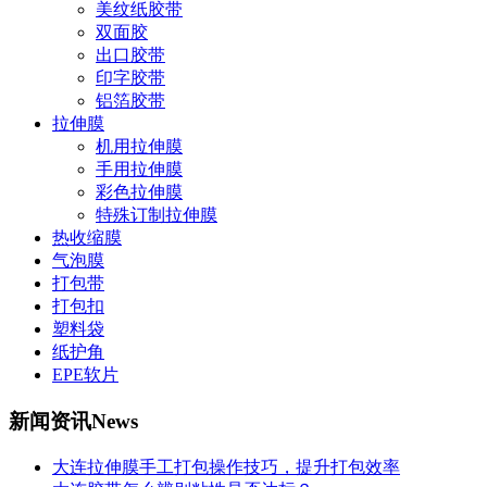
美纹纸胶带
双面胶
出口胶带
印字胶带
铝箔胶带
拉伸膜
机用拉伸膜
手用拉伸膜
彩色拉伸膜
特殊订制拉伸膜
热收缩膜
气泡膜
打包带
打包扣
塑料袋
纸护角
EPE软片
新闻资讯
News
大连拉伸膜手工打包操作技巧，提升打包效率