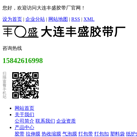
您好，欢迎访问大连丰盛胶带厂官网！
设为首页
|
企业分站
|
网站地图
|
RSS
|
XML
咨询热线
15842616998
网站首页
关于我们
公司简介
联系我们
企业资质
产品中心
胶带
拉伸膜
热收缩膜
气泡膜
打包带
打包扣
塑料袋
纸护