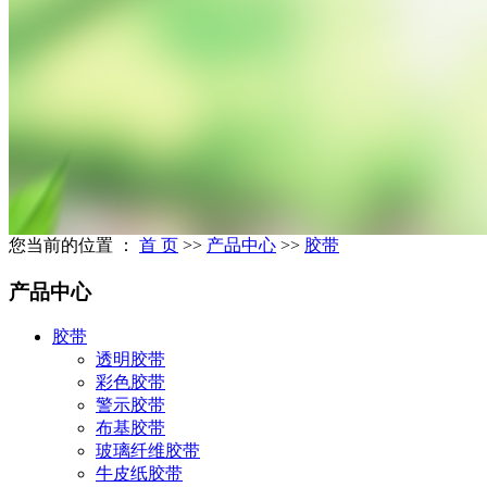
您当前的位置 ：
首 页
>>
产品中心
>>
胶带
产品中心
胶带
透明胶带
彩色胶带
警示胶带
布基胶带
玻璃纤维胶带
牛皮纸胶带