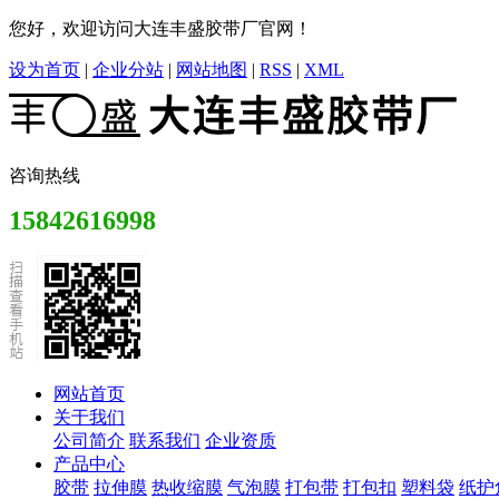
您好，欢迎访问大连丰盛胶带厂官网！
设为首页
|
企业分站
|
网站地图
|
RSS
|
XML
咨询热线
15842616998
网站首页
关于我们
公司简介
联系我们
企业资质
产品中心
胶带
拉伸膜
热收缩膜
气泡膜
打包带
打包扣
塑料袋
纸护